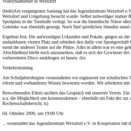
Volleyballturnier in Weixdorf
(hmh)Am vergangenen Samstag lud das Jugendzentrum Weixdorf e.V. 
Weixdorf und Umgebung besucht wurde. Selbst zeitweiliger starker Re
Sportplatz in die Turnhalle verlegt. So war die himmlische Nässe alle
Getränke war ebenfalls gesorgt. Nach fünf sportlichen Stunden stand
Ergebnis fest. Die aufwendigen Urkunden und Pokale, gingen an die T
undankbaren vierten Platz und erhielten den dafür von Sportgeschäf
somit die anderen Teams auf die Plätze. Alles in allem war es eine ge
Abschließend bleibt noch anzumerken, daß es sich der Gewinner des k
vorbereiteten Disco ausklingen zu lassen. (ts)
Verkehrstraining
Am Schuljahresbeginn veranstalteten wir ergänzend zur schulischen V
erlernt und vorhandenes Wissen bewiesen werden. Wir arbeiteten mi
Beiwohnenden Eltern suchten das Gespräch mit unserem Verein. Ein w
u.a. die Möglichkeit uns kennenzulernen – ebenfalls ein Fakt der zu
Rechenschaftsbericht, ts)
04. Oktober 2000, um 19:00 Uhr
…veranstaltet das Jugendzentrum Weixdorf e.V. in Kooperation mit d