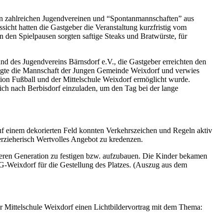
n zahlreichen Jugendvereinen und “Spontanmannschaften” aus
icht hatten die Gastgeber die Veranstaltung kurzfristig vom
in den Spielpausen sorgten saftige Steaks und Bratwürste, für
nd des Jugendvereins Bärnsdorf e.V., die Gastgeber erreichten den
elegte die Mannschaft der Jungen Gemeinde Weixdorf und verwies
ktion Fußball und der Mittelschule Weixdorf ermöglicht wurde.
ich nach Berbisdorf einzuladen, um den Tag bei der lange
Auf einem dekorierten Feld konnten Verkehrszeichen und Regeln aktiv
erzieherisch Wertvolles Angebot zu kredenzen.
lteren Generation zu festigen bzw. aufzubauen. Die Kinder bekamen
SG-Weixdorf für die Gestellung des Platzes. (Auszug aus dem
r Mittelschule Weixdorf einen Lichtbildervortrag mit dem Thema: