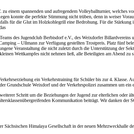
zu einem spannenden und aufregendem Volleyballturnier, welches vo
gen konnte die perfekte Stimmung nicht trüben, denn in weiser Vorauss
nfalls für die Glut im Holzkohlegrill eine Bedrohung. Für die Stärkung 
 das
eams des Jugendclub Berbisdorf e.V., des Weixdorfer Billardvereins u
t Camping – Ullmann zur Verfügung gestellten Trostpreis. Platz fünf b
lungene Veranstaltung die nicht zuletzt durch die Unterstützung der Se
leinen Wettkampfes nicht nehmen ließ, alle Beteiligten am Abend zu s
erkehrserziehung ein Verkehrstraining für Schüler bis zur 4. Klasse. 
t der Grundschule Weixdorf und der Verkehrspolizei zusammen um ein 
eiterer Schritt um die Beziehungen der Jugend zur elterlichen oder ä
r altersklassenübergreifenden Kommunikation beiträgt. Wir danken der 
er Sächsischen Himalaya Gesellschaft in der neuen Mehrzweckhalle de